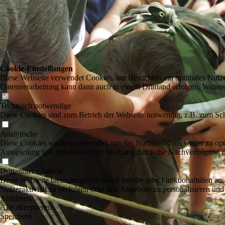
Cookie-Einstellungen
Diese Webseite verwendet Cookies, um Besuchern ein optimales Nutzerer
Datenverarbeitung kann dann auch in einem Drittland erfolgen. Weiter
Technisch notwendige
Diese Cookies sind zum Betrieb der Webseite notwendig, z.B. zum Sch
Analytische
Diese Cookies werden verwendet, um das Nutzererlebnis weiter zu optim
Ausspielung von personalisierter Werbung durch die Nachverfolgung de
Drittanbieter-Inhalte
Diese Webseite bietet möglicherweise Inhalte oder Funktionalitäten an,
Nutzeraktivität zu verfolgen oder ihre Angebote zu personalisieren und
Ablehnen
Alle akzeptieren
Speichern