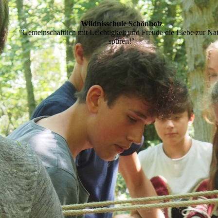
Wildnisschule Schönholz
"Gemeinschaftlich mit Leichtigkeit und Freude die Liebe zur Na
spüren!"